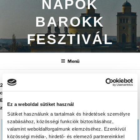
NAPOK
BAROKK
FESZTIVÁL
Menü
2024. június 21 és 23. között tündérek, varázslatok és
csodák bűvöletébe kerül Eger, Dédestapolcsány, sőt
Egerszalók is. Tartalmas koncertekre invitáljuk a barokk
Ez a weboldal sütiket használ
zene szerelmeseit a nyári hosszú hétvégén.
Sütiket használunk a tartalmak és hirdetések személyre
szabásához, közösségi funkciók biztosításához,
valamint weboldalforgalmunk elemzéséhez. Ezenkívül
közösségi média-, hirdető- és elemező partnereinkkel