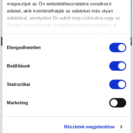
megosztjuk az Ön weboldalhasználatra vonatkozó
adatait, akik kombinálhatják az adatokat más olyan
adatokkal, amelyeket Ön adott meg számukra vagy az
Ön által használt más szolgáltatásokból gyűjtöttek. A
weboldalon való böngészés folytatásával Ön hozzájárul a
sütik használatához.
Hozzájárulás
Elengedhetetlen
kiválasztása
Beállítások
Statisztikai
Marketing
Részletek megjelenítése