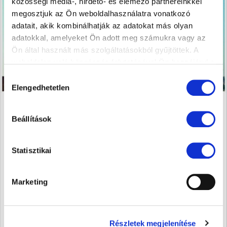
közösségi média-, hirdető- és elemező partnereinkkel
megosztjuk az Ön weboldalhasználatra vonatkozó
adatait, akik kombinálhatják az adatokat más olyan
adatokkal, amelyeket Ön adott meg számukra vagy az
Ön által használt más szolgáltatásokból gyűjtöttek. A
weboldalon való böngészés folytatásával Ön hozzájárul a
sütik használatához.
Hozzájárulás
Elengedhetetlen
kiválasztása
Beállítások
Statisztikai
Marketing
Részletek megjelenítése