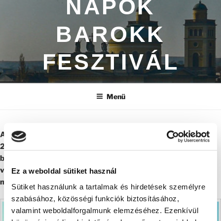
NAPOK
BAROKK
FESZTIVÁL
Menü
A nagy múltú Bükki Művészeti Napok Barokk Fesztivált
2025. június 27. és 29. között "Pastorale - szerzetesek,
barátok, pásztorok" mottóval rendezzük meg a történelmi
városban Egerben, és a szomszédos Egerszalókon. Várunk
Ez a weboldal sütiket használ
mindenkit szeretettel programjainkon!
Sütiket használunk a tartalmak és hirdetések személyre
szabásához, közösségi funkciók biztosításához,
valamint weboldalforgalmunk elemzéséhez. Ezenkívül