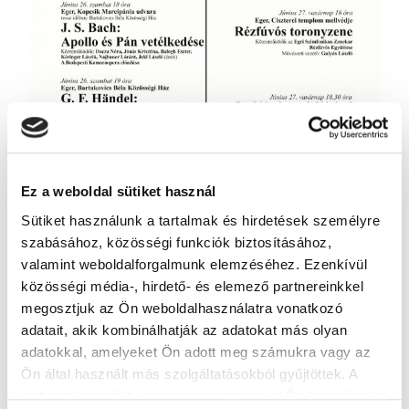
Ez a weboldal sütiket használ
Sütiket használunk a tartalmak és hirdetések személyre
szabásához, közösségi funkciók biztosításához,
valamint weboldalforgalmunk elemzéséhez. Ezenkívül
közösségi média-, hirdető- és elemező partnereinkkel
megosztjuk az Ön weboldalhasználatra vonatkozó
adatait, akik kombinálhatják az adatokat más olyan
adatokkal, amelyeket Ön adott meg számukra vagy az
Ön által használt más szolgáltatásokból gyűjtöttek. A
weboldalon való böngészés folytatásával Ön hozzájárul a