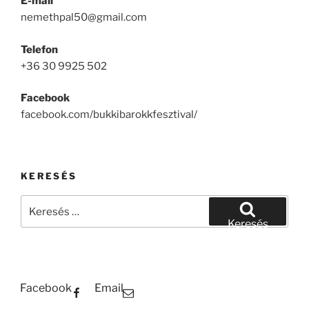
E-mail
nemethpal50@gmail.com
Telefon
+36 30 9925 502
Facebook
facebook.com/bukkibarokkfesztival/
KERESÉS
Keresés
a
Keresés
következő
kifejezésre:
Facebook
Email