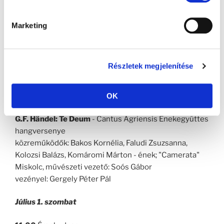
18:00
Egri Farkas Ferenc Zeneiskola
Bűnbánó Balassi
- Tercina Együttes műsora
közreműködik: Káldi Artúr színművész
Marketing
19:00
Ciszterci templom (mellvéd)
Toronyzene
Részletek megjelenítése
Az Egri Szimfonikus Zenekar Rézfúvós Együttese,
művészeti vezető: Gulyás László
OK
19:30
Ciszterci templom
G.F. Händel: Te Deum
- Cantus Agriensis Énekegyüttes
hangversenye
közreműködők: Bakos Kornélia, Faludi Zsuzsanna,
Kolozsi Balázs, Komáromi Márton - ének; "Camerata"
Miskolc, művészeti vezető: Soós Gábor
vezényel: Gergely Péter Pál
Július 1. szombat