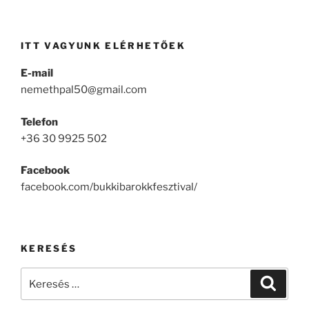
ITT VAGYUNK ELÉRHETŐEK
E-mail
nemethpal50@gmail.com
Telefon
+36 30 9925 502
Facebook
facebook.com/bukkibarokkfesztival/
KERESÉS
Keresés
Keresé
a
következő