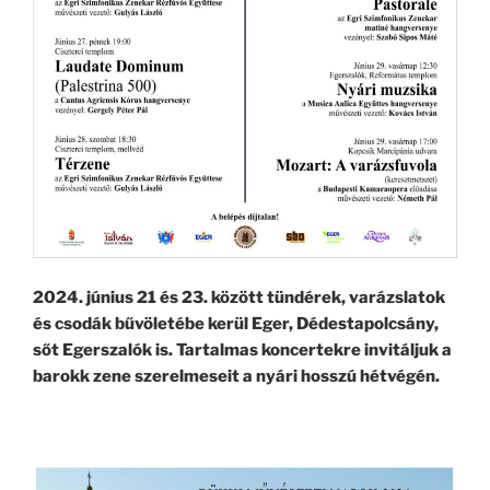
2024. június 21 és 23. között tündérek, varázslatok
és csodák bűvöletébe kerül Eger, Dédestapolcsány,
sőt Egerszalók is. Tartalmas koncertekre invitáljuk a
barokk zene szerelmeseit a nyári hosszú hétvégén.