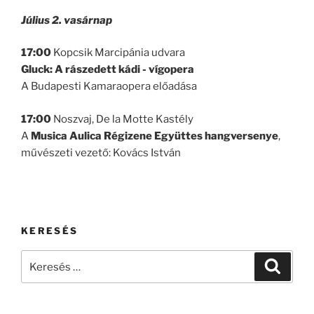
Július 2. vasárnap
17:00
Kopcsik Marcipánia udvara
Gluck: A rászedett kádi - vígopera
A Budapesti Kamaraopera előadása
17:00
Noszvaj, De la Motte Kastély
A
Musica Aulica Régizene Együttes
hangversenye
,
művészeti vezető: Kovács István
KERESÉS
Keresés
Keresé
a
következő
kifejezésre: