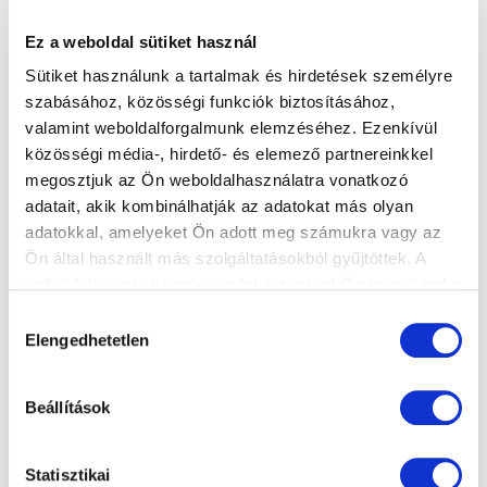
Ez a weboldal sütiket használ
Sütiket használunk a tartalmak és hirdetések személyre
szabásához, közösségi funkciók biztosításához,
valamint weboldalforgalmunk elemzéséhez. Ezenkívül
közösségi média-, hirdető- és elemező partnereinkkel
megosztjuk az Ön weboldalhasználatra vonatkozó
adatait, akik kombinálhatják az adatokat más olyan
adatokkal, amelyeket Ön adott meg számukra vagy az
Ön által használt más szolgáltatásokból gyűjtöttek. A
weboldalon való böngészés folytatásával Ön hozzájárul a
sütik használatához.
Hozzájárulás
Elengedhetetlen
kiválasztása
Beállítások
Június 30. péntek
Statisztikai