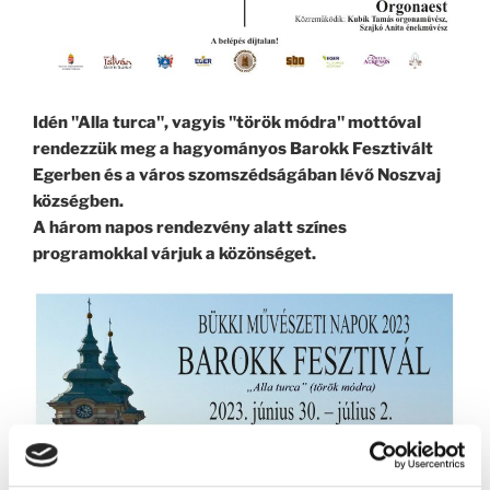
Idén "Alla turca", vagyis "török módra" mottóval
rendezzük meg a hagyományos Barokk Fesztivált
Egerben és a város szomszédságában lévő Noszvaj
községben.
A három napos rendezvény alatt színes
programokkal várjuk a közönséget.