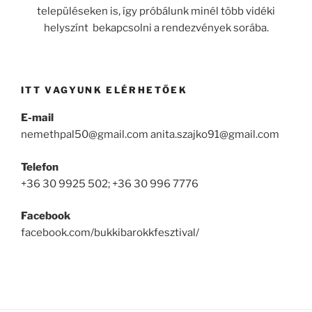
településeken is, így próbálunk minél több vidéki
helyszínt bekapcsolni a rendezvények sorába.
ITT VAGYUNK ELÉRHETŐEK
E-mail
nemethpal50@gmail.com anita.szajko91@gmail.com
Telefon
+36 30 9925 502; +36 30 996 7776
Facebook
facebook.com/bukkibarokkfesztival/