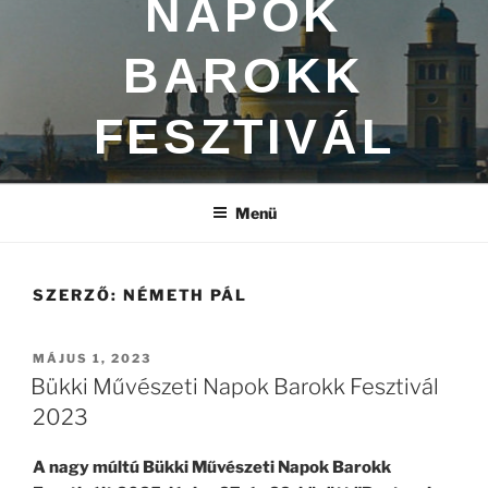
NAPOK
BAROKK
FESZTIVÁL
Menü
SZERZŐ:
NÉMETH PÁL
BEKÜLDVE:
MÁJUS 1, 2023
Bükki Művészeti Napok Barokk Fesztivál
2023
A nagy múltú Bükki Művészeti Napok Barokk