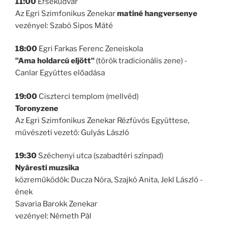
11:00
Érsekudvar
Az Egri Szimfonikus Zenekar
matiné hangversenye
vezényel: Szabó Sipos Máté
18:00
Egri Farkas Ferenc Zeneiskola
"Ama holdarcú eljött"
(török tradicionális zene) -
Canlar Együttes előadása
19:00
Ciszterci templom (mellvéd)
Toronyzene
Az Egri Szimfonikus Zenekar Rézfúvós Együttese,
művészeti vezető: Gulyás László
19:30
Széchenyi utca (szabadtéri színpad)
Nyáresti muzsika
közreműködők: Ducza Nóra, Szajkó Anita, Jekl László -
ének
Savaria Barokk Zenekar
vezényel: Németh Pál