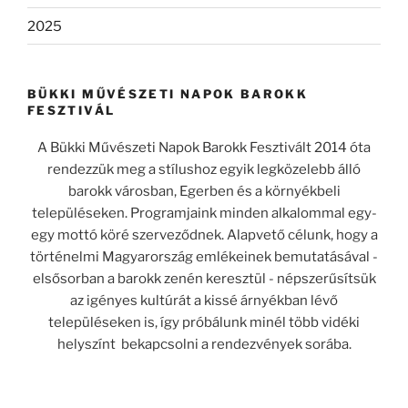
2025
BÜKKI MŰVÉSZETI NAPOK BAROKK
FESZTIVÁL
A Bükki Művészeti Napok Barokk Fesztivált 2014 óta
rendezzük meg a stílushoz egyik legközelebb álló
barokk városban, Egerben és a környékbeli
településeken. Programjaink minden alkalommal egy-
egy mottó köré szerveződnek. Alapvető célunk, hogy a
történelmi Magyarország emlékeinek bemutatásával -
elsősorban a barokk zenén keresztül - népszerűsítsük
az igényes kultúrát a kissé árnyékban lévő
településeken is, így próbálunk minél több vidéki
helyszínt bekapcsolni a rendezvények sorába.