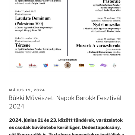
BEKÜLDVE:
MÁJUS 19, 2024
Bükki Művészeti Napok Barokk Fesztivál
2024
2024. június 21 és 23. között tündérek, varázslatok
és csodák bűvöletébe kerül Eger, Dédestapolcsány,
sőt Egerszalók is. Tartalmas koncertekre invitáljuk a