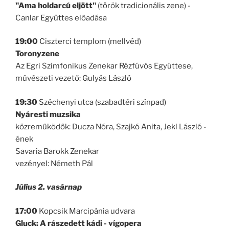
"Ama holdarcú eljött"
(török tradicionális zene) -
Canlar Együttes előadása
19:00
Ciszterci templom (mellvéd)
Toronyzene
Az Egri Szimfonikus Zenekar Rézfúvós Együttese,
művészeti vezető: Gulyás László
19:30
Széchenyi utca (szabadtéri színpad)
Nyáresti muzsika
közreműködők: Ducza Nóra, Szajkó Anita, Jekl László -
ének
Savaria Barokk Zenekar
vezényel: Németh Pál
Július 2. vasárnap
17:00
Kopcsik Marcipánia udvara
Gluck: A rászedett kádi - vígopera