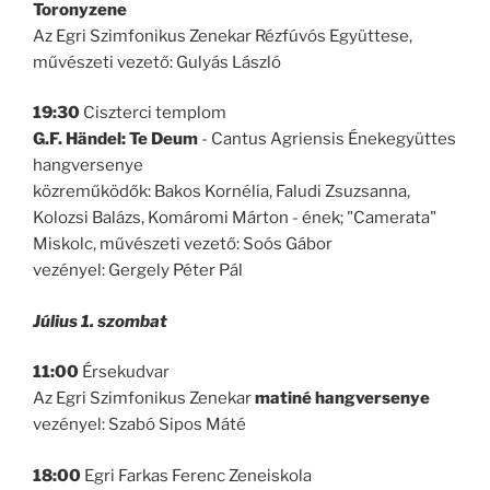
Toronyzene
Az Egri Szimfonikus Zenekar Rézfúvós Együttese,
művészeti vezető: Gulyás László
19:30
Ciszterci templom
G.F. Händel: Te Deum
- Cantus Agriensis Énekegyüttes
hangversenye
közreműködők: Bakos Kornélia, Faludi Zsuzsanna,
Kolozsi Balázs, Komáromi Márton - ének; "Camerata"
Miskolc, művészeti vezető: Soós Gábor
vezényel: Gergely Péter Pál
Július 1. szombat
11:00
Érsekudvar
Az Egri Szimfonikus Zenekar
matiné hangversenye
vezényel: Szabó Sipos Máté
18:00
Egri Farkas Ferenc Zeneiskola