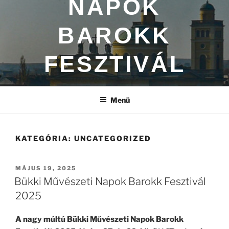
NAPOK
BAROKK
FESZTIVÁL
Menü
KATEGÓRIA:
UNCATEGORIZED
BEKÜLDVE:
MÁJUS 19, 2025
Bükki Művészeti Napok Barokk Fesztivál
2025
A nagy múltú Bükki Művészeti Napok Barokk