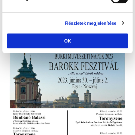
Idén "Alla turca", vagyis "török módra" mottóval
rendezzük meg a hagyományos Barokk Fesztivált
Egerben és a város szomszédságában lévő Noszvaj
községben.
Részletek megjelenítése
A három napos rendezvény alatt színes
programokkal várjuk a közönséget.
OK