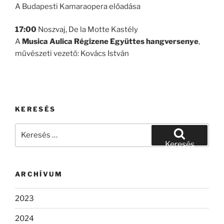
A Budapesti Kamaraopera előadása
17:00
Noszvaj, De la Motte Kastély
A
Musica Aulica Régizene Együttes
hangversenye
,
művészeti vezető: Kovács István
KERESÉS
Keresés
a
Keresés
következő
kifejezésre:
ARCHÍVUM
2023
2024