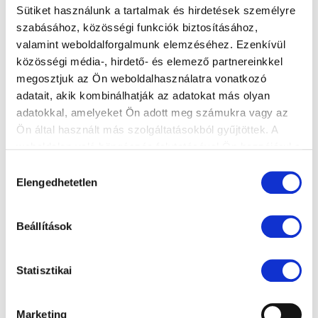
Sütiket használunk a tartalmak és hirdetések személyre
szabásához, közösségi funkciók biztosításához,
valamint weboldalforgalmunk elemzéséhez. Ezenkívül
közösségi média-, hirdető- és elemező partnereinkkel
megosztjuk az Ön weboldalhasználatra vonatkozó
adatait, akik kombinálhatják az adatokat más olyan
adatokkal, amelyeket Ön adott meg számukra vagy az
Ön által használt más szolgáltatásokból gyűjtöttek. A
weboldalon való böngészés folytatásával Ön hozzájárul a
sütik használatához.
Hozzájárulás
Elengedhetetlen
kiválasztása
Beállítások
Statisztikai
Marketing