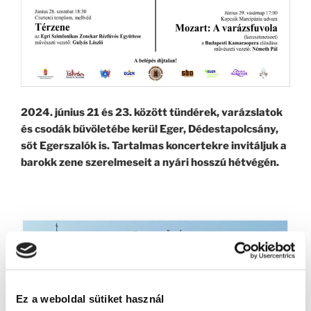
2024. június 21 és 23. között tündérek, varázslatok
és csodák bűvöletébe kerül Eger, Dédestapolcsány,
sőt Egerszalók is. Tartalmas koncertekre invitáljuk a
barokk zene szerelmeseit a nyári hosszú hétvégén.
Ez a weboldal sütiket használ