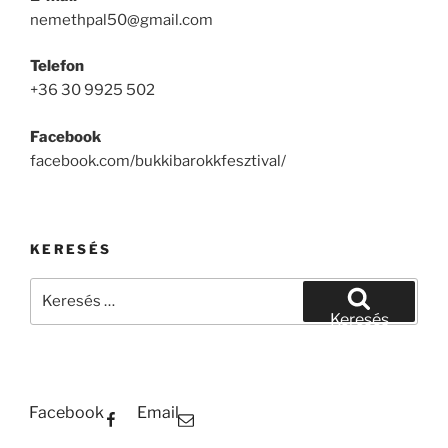
nemethpal50@gmail.com
Telefon
+36 30 9925 502
Facebook
facebook.com/bukkibarokkfesztival/
KERESÉS
Keresés
a
Keresés
következő
kifejezésre:
Facebook
Email